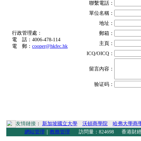
聯繫電話：
單位名稱：
地址：
联系方式
行政管理處：
郵箱：
電 話：4006-478-114
主頁：
電 郵：
cooper@hkfec.hk
ICQ/OICQ：
留言內容：
验证码：
友情鏈接
：
新加坡國立大學
沃頓商學院
哈弗大學商
網站管理
｜
教務管理
訪問量：824698 香港財經學院 Copyright