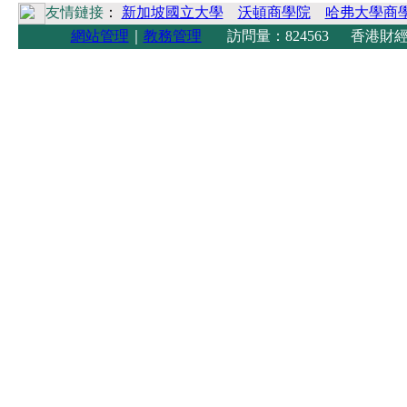
友情鏈接
：
新加坡國立大學
沃頓商學院
哈弗大學商
網站管理
｜
教務管理
訪問量：824563 香港財經學院 Copyright