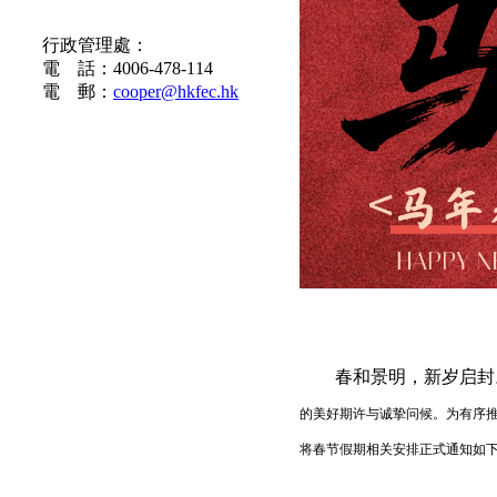
联系方式
行政管理處：
電 話：4006-478-114
電 郵：
cooper@hkfec.hk
春和景明，新岁启封
的美好期许与诚挚问候。为有序
将春节假期相关安排正式通知如