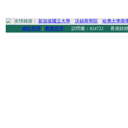
友情鏈接
：
新加坡國立大學
沃頓商學院
哈弗大學商
網站管理
｜
教務管理
訪問量：824722 香港財經學院 Copyright